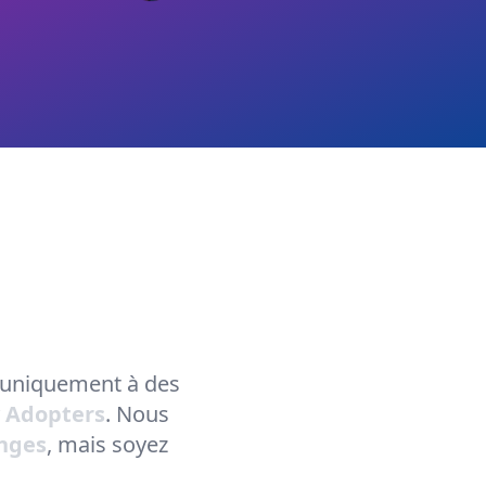
on uniquement à des
y Adopters
. Nous
nges
, mais soyez