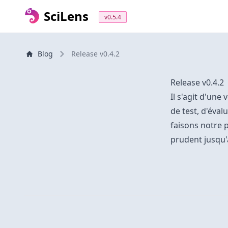
SciLens
v0.5.4
Blog
Release v0.4.2
Release v0.4.2
Il s'agit d'une
de test, d'éva
faisons notre 
prudent jusqu'à