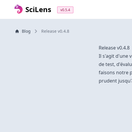
SciLens
v0.5.4
Blog
Release v0.4.8
Release v0.4.8
Il s'agit d'une
de test, d'éva
faisons notre 
prudent jusqu'à